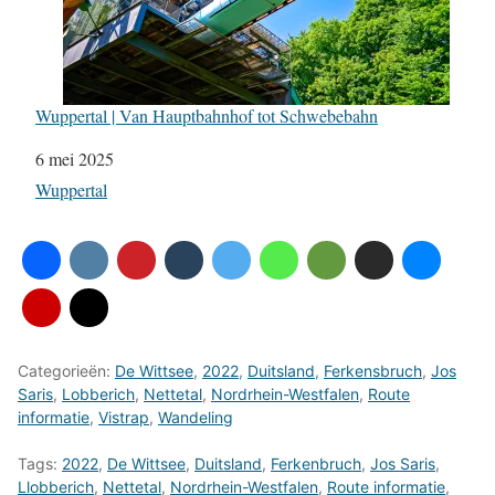
Wuppertal | Van Hauptbahnhof tot Schwebebahn
Datum
6 mei 2025
In relatie tot
Wuppertal
Categorieën:
De Wittsee
,
2022
,
Duitsland
,
Ferkensbruch
,
Jos
Saris
,
Lobberich
,
Nettetal
,
Nordrhein-Westfalen
,
Route
informatie
,
Vistrap
,
Wandeling
Tags:
2022
,
De Wittsee
,
Duitsland
,
Ferkenbruch
,
Jos Saris
,
Llobberich
,
Nettetal
,
Nordrhein-Westfalen
,
Route informatie
,