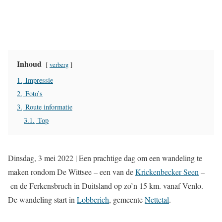
Inhoud
verberg
1.
Impressie
2.
Foto’s
3.
Route informatie
3.1.
Top
Dinsdag, 3 mei 2022 | Een prachtige dag om een wandeling te
maken rondom De Wittsee – een van de
Krickenbecker Seen
–
en de Ferkensbruch in Duitsland op zo’n 15 km. vanaf Venlo.
De wandeling start in
Lobberich
, gemeente
Nettetal
.