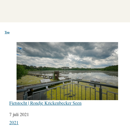
Top
Fietstocht | Rondje Krickenbecker Seen
Datum
7 juli 2021
In relatie tot
2021